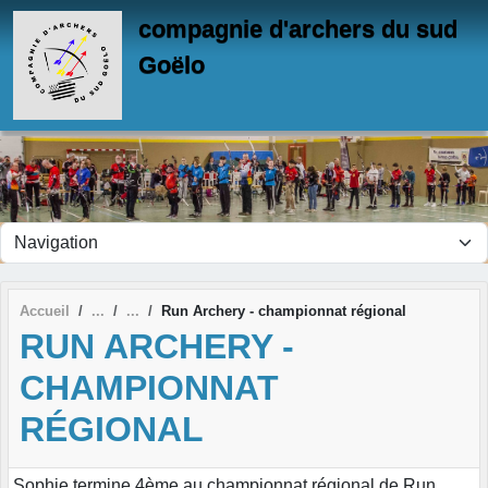
Panneau de gestion des cookies
compagnie d'archers du sud
Goëlo
Accueil
Run Archery - championnat régional
RUN ARCHERY -
CHAMPIONNAT
RÉGIONAL
Sophie termine 4ème au championnat régional de Run