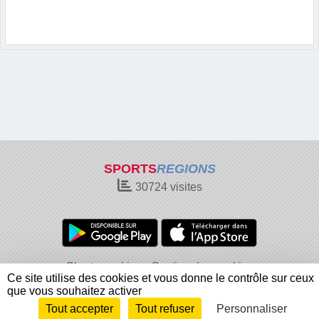
SPORTS
REGIONS
30724
visites
Charte cookies
Gestion des cookies
Ce site utilise des cookies et vous donne le contrôle sur ceux
Informations légales
Signaler un contenu inapproprié
que vous souhaitez activer
Tout accepter
Tout refuser
Personnaliser
Envie de participer ?
Connexion