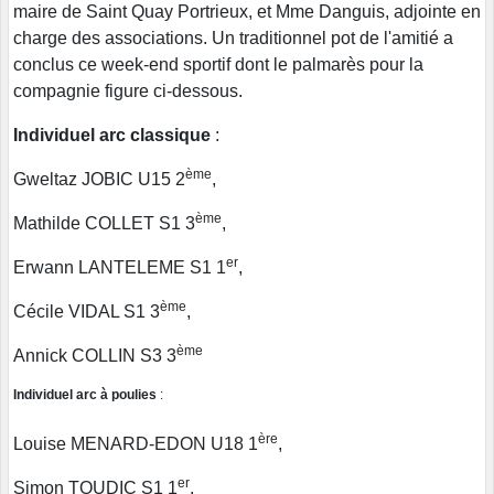
maire de Saint Quay Portrieux, et Mme Danguis, adjointe en
charge des associations. Un traditionnel pot de l'amitié a
conclus ce week-end sportif dont le palmarès pour la
compagnie figure ci-dessous.
Individuel arc classique
:
ème
Gweltaz JOBIC U15 2
,
ème
Mathilde COLLET S1 3
,
er
Erwann LANTELEME S1 1
,
ème
Cécile VIDAL S1 3
,
ème
Annick COLLIN S3 3
Individuel arc à poulies
:
ère
Louise MENARD-EDON U18 1
,
er
Simon TOUDIC S1 1
,