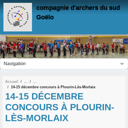
Panneau de gestion des cookies
compagnie d'archers du sud
Goëlo
Accueil
14-15 décembre concours à Plourin-Lès-Morlaix
14-15 DÉCEMBRE
CONCOURS À PLOURIN-
LÈS-MORLAIX