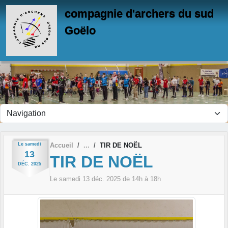
Panneau de gestion des cookies
compagnie d'archers du sud
Goëlo
Le
samedi
Accueil
TIR DE NOËL
13
TIR DE NOËL
DÉC.
2025
Le
samedi
13
déc.
2025
de 14h à 18h