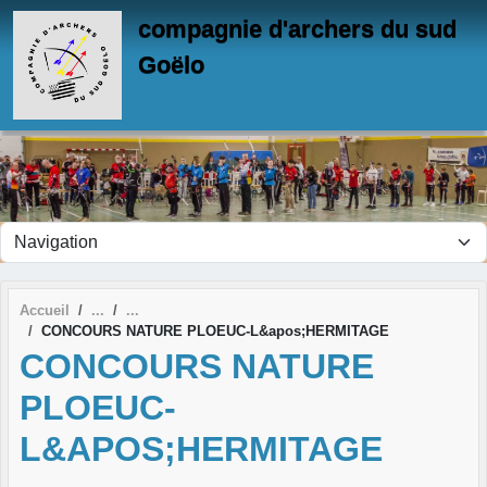
Panneau de gestion des cookies
compagnie d'archers du sud
Goëlo
Accueil
CONCOURS NATURE PLOEUC-L&apos;HERMITAGE
CONCOURS NATURE
PLOEUC-
L&APOS;HERMITAGE