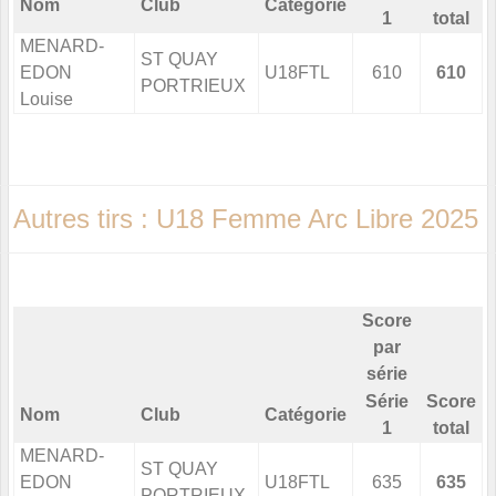
Nom
Club
Catégorie
1
total
MENARD-
ST QUAY
EDON
U18FTL
610
610
PORTRIEUX
Louise
Autres tirs : U18 Femme Arc Libre 2025
Score
par
série
Série
Score
Nom
Club
Catégorie
1
total
MENARD-
ST QUAY
EDON
U18FTL
635
635
PORTRIEUX