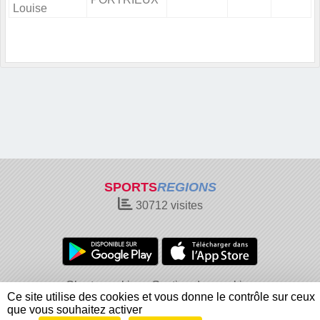
Louise
SPORTS
REGIONS
30712
visites
Charte cookies
Gestion des cookies
Ce site utilise des cookies et vous donne le contrôle sur ceux
Informations légales
Signaler un contenu inapproprié
que vous souhaitez activer