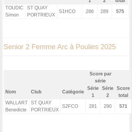
1
2
total
TOUDIC
ST QUAY
S1HCO
286
289
575
Simon
PORTRIEUX
Senior 2 Femme Arc à Poulies 2025
Score par
série
Série
Série
Score
Nom
Club
Catégorie
1
2
total
WALLART
ST QUAY
S2FCO
281
290
571
Benedicte
PORTRIEUX