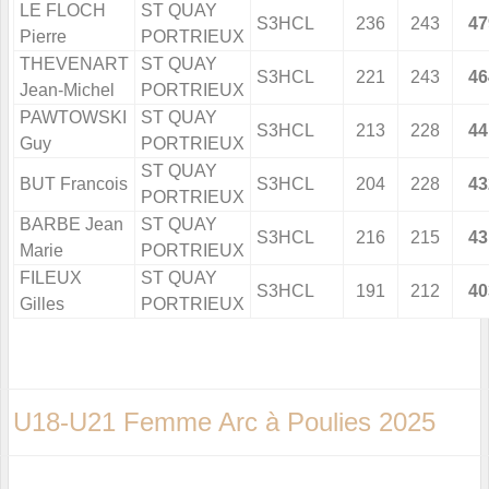
LE FLOCH
ST QUAY
S3HCL
236
243
47
Pierre
PORTRIEUX
THEVENART
ST QUAY
S3HCL
221
243
46
Jean-Michel
PORTRIEUX
PAWTOWSKI
ST QUAY
S3HCL
213
228
44
Guy
PORTRIEUX
ST QUAY
BUT Francois
S3HCL
204
228
43
PORTRIEUX
BARBE Jean
ST QUAY
S3HCL
216
215
43
Marie
PORTRIEUX
FILEUX
ST QUAY
S3HCL
191
212
40
Gilles
PORTRIEUX
U18-U21 Femme Arc à Poulies 2025