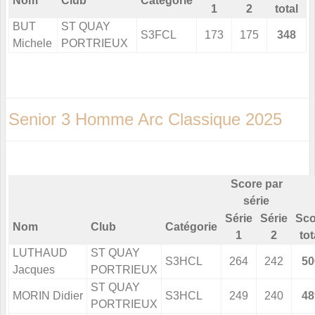
Nom
Club
Catégorie
1
2
total
BUT
ST QUAY
S3FCL
173
175
348
Michele
PORTRIEUX
Senior 3 Homme Arc Classique 2025
Score par
série
Série
Série
Sco
Nom
Club
Catégorie
1
2
tot
LUTHAUD
ST QUAY
S3HCL
264
242
50
Jacques
PORTRIEUX
ST QUAY
MORIN Didier
S3HCL
249
240
48
PORTRIEUX