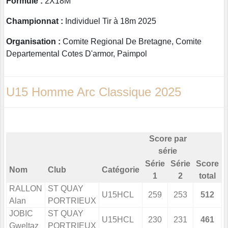
Formule :
2X18M
Championnat :
Individuel Tir à 18m 2025
Organisation :
Comite Regional De Bretagne, Comite
Departemental Cotes D'armor, Paimpol
U15 Homme Arc Classique 2025
Score par
série
Série
Série
Score
Nom
Club
Catégorie
1
2
total
RALLON
ST QUAY
U15HCL
259
253
512
Alan
PORTRIEUX
JOBIC
ST QUAY
U15HCL
230
231
461
Gweltaz
PORTRIEUX