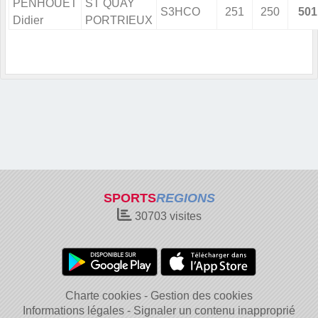
PENHOUET
ST QUAY
S3HCO
251
250
501
Didier
PORTRIEUX
SPORTS
REGIONS
30703
visites
Charte cookies
Gestion des cookies
Informations légales
Signaler un contenu inapproprié