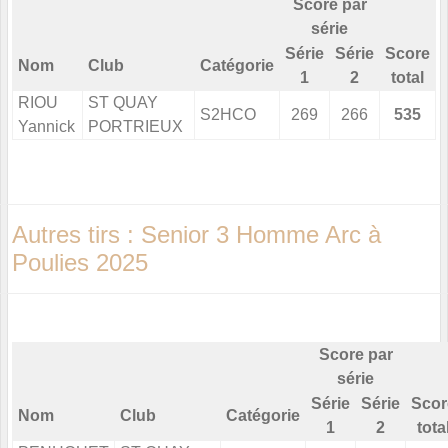
Score par
série
Série
Série
Score
Nom
Club
Catégorie
1
2
total
RIOU
ST QUAY
S2HCO
269
266
535
Yannick
PORTRIEUX
Autres tirs : Senior 3 Homme Arc à
Poulies 2025
Score par
série
Série
Série
Scor
Nom
Club
Catégorie
1
2
tota